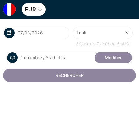
EUR
Séjour du
7 août
au
8 août
1 chambre / 2 adultes
Modifier